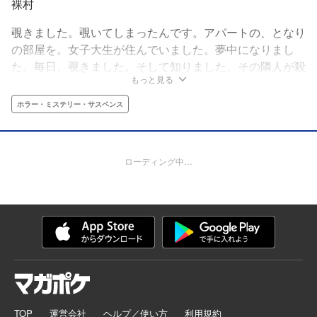
裸村
覗きました。覗いてしまったんです。アパートの、となり
の部屋を。女子大生が住んでいました。夢中になりまし
た。毎日、覗きました。そして知りました。その隣人が殺
もっと見る
人鬼であるということを‥‥。
ホラー・ミステリー・サスペンス
ローディング中…
TOP
運営会社
ヘルプ／使い方
利用規約