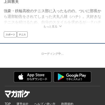
上田敦夫
強豪・鉄輪高校のテニス部に入ったものの、ついに部長か
ら退部勧告をされてしまった犬丸八雄（ハチ）。大好きな
テニスを続けるため、自分のスタイルを求めるが‥？ハチ
もっと見る
が見つけた、猟犬スタイルとは!?負け犬と呼ばれた少年
は、強い“猟犬”に成り上がれるか!?
スポーツ
テニス
ローディング中…
TOP
運営会社
ヘルプ／使い方
利用規約