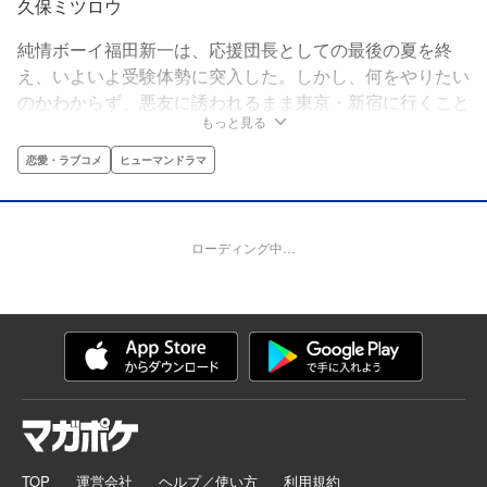
久保ミツロウ
純情ボーイ福田新一は、応援団長としての最後の夏を終
え、いよいよ受験体勢に突入した。しかし、何をやりたい
のかわからず、悪友に誘われるまま東京・新宿に行くこと
もっと見る
に！女の子との突然の出会いで都会の渦に巻き込まれてい
くフクちゃんの行く末は!?
恋愛・ラブコメ
ヒューマンドラマ
ローディング中…
TOP
運営会社
ヘルプ／使い方
利用規約