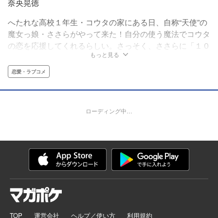
奈央晃徳
へたれな高校１年生・コウタの家にある日、自称“天使”の
魔女っ娘・ささらがやって来た！自分の使う魔法でコウタ
の恋を応援してくれるらしい。さっそく、ささらに「１０
もっと見る
回ドキドキしてしまったら自分が思ってることが全世界に
まる聞こえになる」という、ありがた迷惑な魔法をかけら
恋愛・ラブコメ
れたコウタは大好きな吉沢さんに勇気を出して近づく
が‥‥!?
ローディング中…
TOP
運営会社
ヘルプ／使い方
利用規約