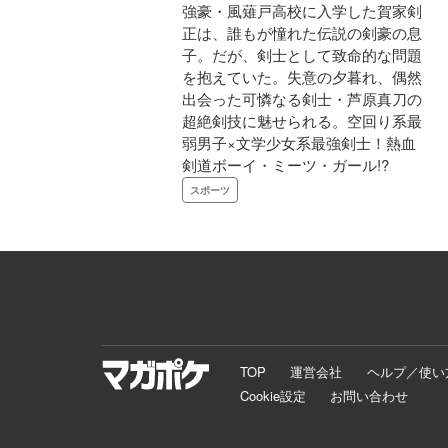
強豪・風薙戸高校に入学した賀家剣
正は、誰もが憧れた伝説の剣豪の息
子。だが、剣士として致命的な問題
を抱えていた。失意の夕暮れ、偶然
出会った可憐なる剣士・芦原真刀の
超絶剣技に魅せられる。空回り系最
弱男子×文学少女系最強剣士！熱血
剣道ボーイ・ミーツ・ガール!?
スポーツ
TOP
運営会社
ヘルプ／使い
Cookie設定
お問い合わせ