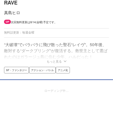
RAVE
真島ヒロ
次回無料更新は8/14(金曜)予定です。
UP
無料話更新：毎週金曜
“大破壊”でバラバラに飛び散った聖石“レイヴ”。50年後、
敵対する“ダークブリング”が復活する。救世主として選ば
れたのはガラージュ島に住む少年、ハルだった！
もっと見る
SF・ファンタジー
アクション・バトル
アニメ化
ローディング中…