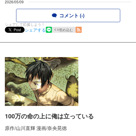
2026/05/09
コメント (-)
シェアして応援しよう！
シェアする
Post
埋め込む
100万の命の上に俺は立っている
原作/山川直輝 漫画/奈央晃徳