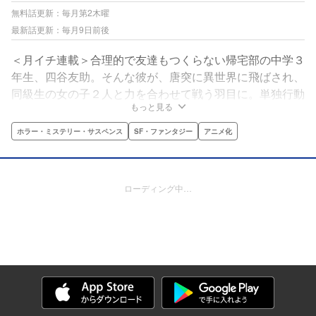
無料話更新：毎月第2木曜
最新話更新：毎月9日前後
＜月イチ連載＞合理的で友達もつくらない帰宅部の中学３
年生、四谷友助。そんな彼が、唐突に異世界に飛ばされ、
同級生の女の子２人と力を合わせて戦う羽目に。単独行動
もっと見る
大好き、独自の視点でマイペース道を行く四谷は、主人公
としてどうなのか──!!?アンチファンタジーを謳う、ファ
ホラー・ミステリー・サスペンス
SF・ファンタジー
アニメ化
ンタジー異色作!!
ローディング中…