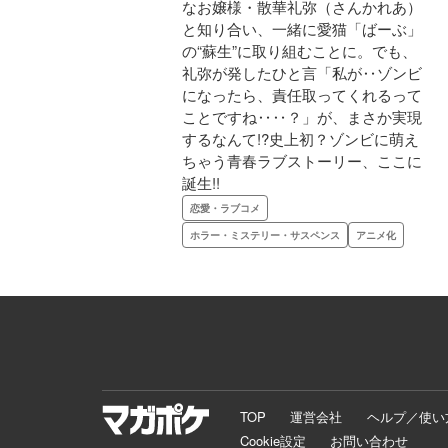
なお嬢様・散華礼弥（さんかれあ）
と知り合い、一緒に愛猫「ばーぶ」
の“蘇生”に取り組むことに。でも、
礼弥が発したひと言「私が‥ゾンビ
になったら、責任取ってくれるって
ことですね‥‥？」が、まさか実現
するなんて!?史上初？ゾンビに萌え
ちゃう青春ラブストーリー、ここに
誕生!!
恋愛・ラブコメ
ホラー・ミステリー・サスペンス
アニメ化
TOP
運営会社
ヘルプ／使い
Cookie設定
お問い合わせ