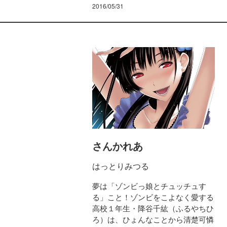
2016/05/31
さんかれあ
はっとりみつる
夢は「ゾンビっ娘とチュッチュす
る」こと！ゾンビをこよなく愛する
高校１年生・降谷千紘（ふるやちひ
ろ）は、ひょんなことから清楚可憐