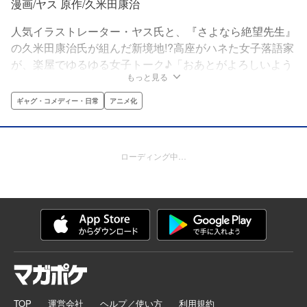
漫画/ヤス 原作/久米田康治
人気イラストレーター・ヤス氏と、『さよなら絶望先生』
の久米田康治氏が組んだ新境地!?高座がハネた女子落語家
が、楽屋でゆるゆる女子トーク♪「おあとがよろしいよう
もっと見る
で」から始まるガールズ落語家マンガ！※この漫画は女の
子の可愛さをお楽しみ頂くため邪魔にならない程度の差し
ギャグ・コメディー・日常
アニメ化
障りのない会話をお楽しみいただく漫画です。
ローディング中…
TOP
運営会社
ヘルプ／使い方
利用規約