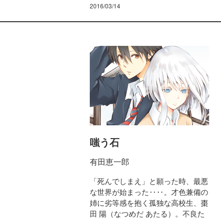
2016/03/14
嗤う石
有田恵一郎
「死んでしまえ」と願った時、最悪
な世界が始まった‥‥。才色兼備の
姉に劣等感を抱く孤独な高校生、棗
田 陽（なつめだ あたる）。不良た