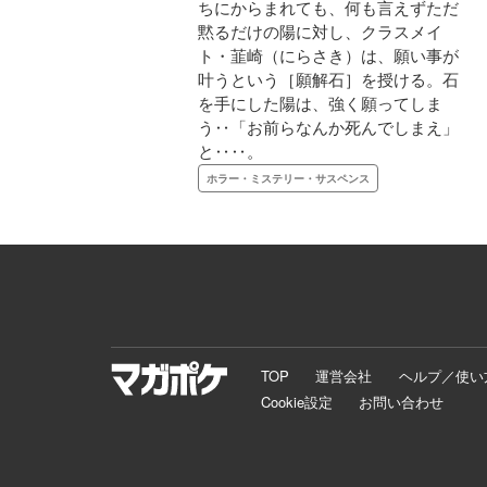
ちにからまれても、何も言えずただ
黙るだけの陽に対し、クラスメイ
ト・韮崎（にらさき）は、願い事が
叶うという［願解石］を授ける。石
を手にした陽は、強く願ってしま
う‥「お前らなんか死んでしまえ」
と‥‥。
ホラー・ミステリー・サスペンス
TOP
運営会社
ヘルプ／使い
Cookie設定
お問い合わせ