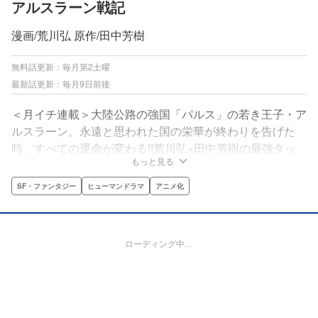
アルスラーン戦記
漫画/荒川弘 原作/田中芳樹
無料話更新：毎月第2土曜
最新話更新：毎月9日前後
＜月イチ連載＞大陸公路の強国「パルス」の若き王子・ア
ルスラーン。永遠と思われた国の栄華が終わりを告げた
時、すべての運命が変わる!!荒川弘×田中芳樹の最強タッ
もっと見る
グで描く、世界最高の歴史ファンタジー、最新作！
SF・ファンタジー
ヒューマンドラマ
アニメ化
ローディング中…