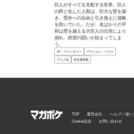
巨人がすべてを支配する世界。巨人
の餌と化した人類は、巨大な壁を築
き、壁外への自由と引き換えに侵略
を防いでいた。だが、名ばかりの平
和は壁を越える大巨人の出現により
崩れ、絶望の闘いが始まってしま
う。
SF・ファンタジー
アクション・バトル
アニメ化
有名漫画賞
TOP
運営会社
ヘルプ／使い
Cookie設定
お問い合わせ