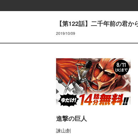
【第122話】二千年前の君か
2019/10/09
進撃の巨人
諫山創