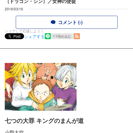
（ドラゴン・シン）／女神の使徒
2016/03/16
コメント (-)
シェアして応援しよう！
シェアする
Post
埋め込む
七つの大罪 キングのまんが道
小野大空