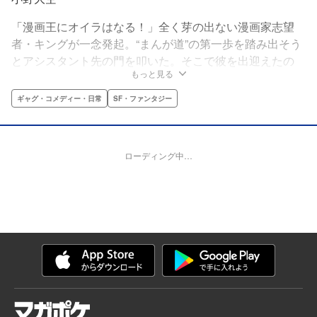
「漫画王にオイラはなる！」全く芽の出ない漫画家志望
者・キングが一念発起。“まんが道”の第一歩を踏み出そう
とアシスタント先の門を叩いた。そこで彼を出迎えたの
もっと見る
は……、「喋るブタ」、そして「セクハラ魔の売れっ子漫
画家」だった！〈大罪〉たちが漫画界で大暴れ!?『七つの
ギャグ・コメディー・日常
SF・ファンタジー
大罪』公式スピンオフ・4コマコメディー!!
ローディング中…