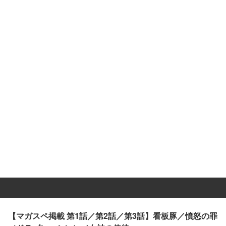
【マガスペ掲載 第1話／第2話／第3話】看板豚／憤怒の罪