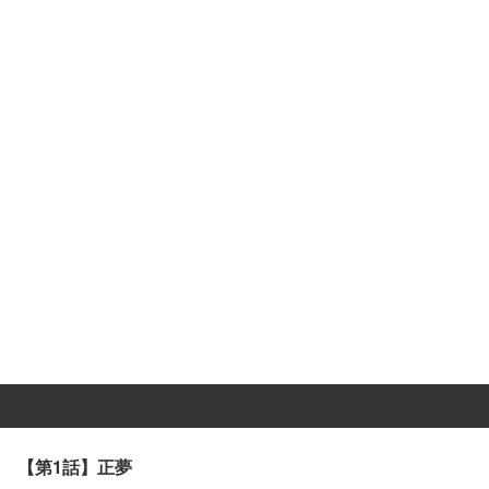
【第1話】正夢