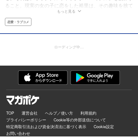
ること。現実の女の子に恋をした裕里は、その趣味を捨て
もっと見る
去る決心をするが、その時、目の前に現れたのは‥‥!?展
開予測不能の極限恋物語開幕!!
恋愛・ラブコメ
ローディング中…
TOP
運営会社
ヘルプ／使い方
利用規約
プライバシーポリシー
Cookie等の外部送信について
特定商取引法および資金決済法に基づく表示
Cookie設定
お問い合わせ