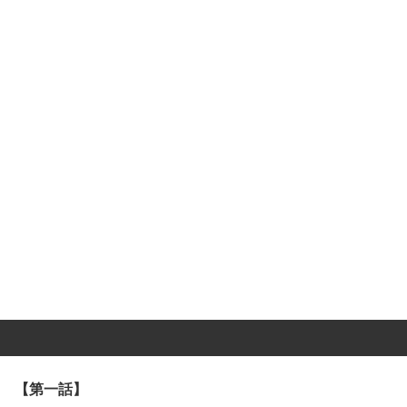
【第一話】