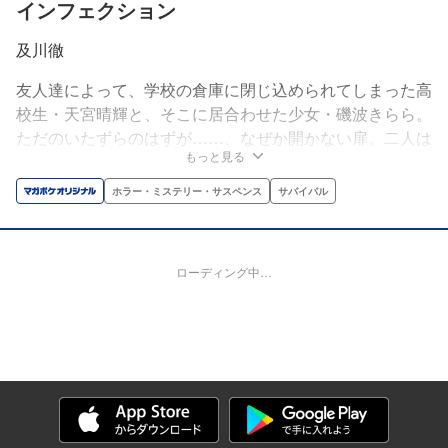
インフェクション
及川徹
友人達によって、学校の倉庫に閉じ込められてしまった高
校生・天宮晴輝と、そこに居合わせた少女・磯波きらら。
ただのいたずらのはずが……、なぜか開かない扉。二人は
もっと見る
三日に及ぶ苦闘の末、どうにか倉庫を脱出した。ところ
が、外の世界は一変。人を襲う“保菌者”によって、町は埋
ホラー・ミステリー・サスペンス
サバイバル
め尽くされていた!!
ローディング中…