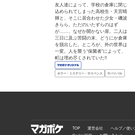
友人達によって、学校の倉庫に閉じ
込められてしまった高校生・天宮晴
輝と、そこに居合わせた少女・磯波
きらら。ただのいたずらのはず
が……、なぜか開かない扉。二人は
三日に及ぶ苦闘の末、どうにか倉庫
を脱出した。ところが、外の世界は
一変。人を襲う“保菌者”によって、
町は埋め尽くされていた!!
ホラー・ミステリー・サスペンス
サバイバル
TOP
運営会社
ヘルプ／使い