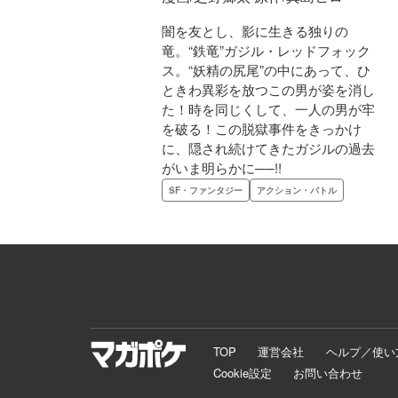
闇を友とし、影に生きる独りの
竜。“鉄竜”ガジル・レッドフォック
ス。“妖精の尻尾”の中にあって、ひ
ときわ異彩を放つこの男が姿を消し
た！時を同じくして、一人の男が牢
を破る！この脱獄事件をきっかけ
に、隠され続けてきたガジルの過去
がいま明らかに──!!
SF・ファンタジー
アクション・バトル
TOP
運営会社
ヘルプ／使い
Cookie設定
お問い合わせ