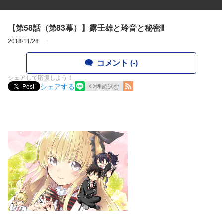
【第58話（第83幕）】露壬雄と玲音と秘密Ⅱ
2018/11/28
コメント (-)
シェアして応援しよう！
シェアする
Post
埋め込む