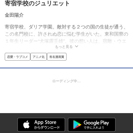
寄宿学校のジュリエット
金田陽介
寄宿学校、ダリア学園。敵対する２つの国の生徒が通う、
この名門校に、許されぬ恋に悩む学生がいた。東和国寮の
１年生リーダー“犬塚露壬雄”。彼の想い人は、宿敵・ウエ
もっと見る
スト公国寮の１年生リーダー“ジュリエット・ペルシア”。
すべては、犬塚の命がけの告白からはじまった!!絶対にバ
恋愛・ラブコメ
アニメ化
有名漫画賞
レちゃいけない恋物語、開幕！
ローディング中…