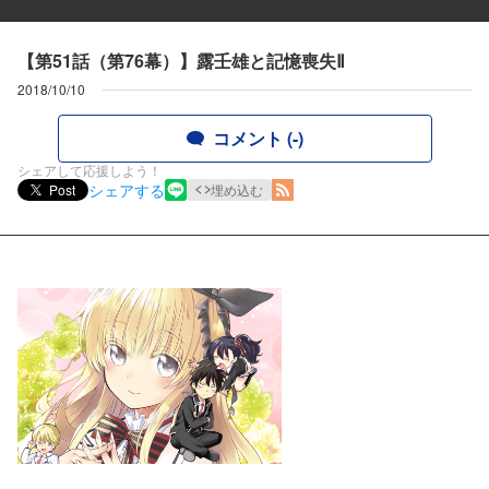
【第51話（第76幕）】露壬雄と記憶喪失Ⅱ
2018/10/10
コメント (-)
シェアして応援しよう！
シェアする
Post
埋め込む