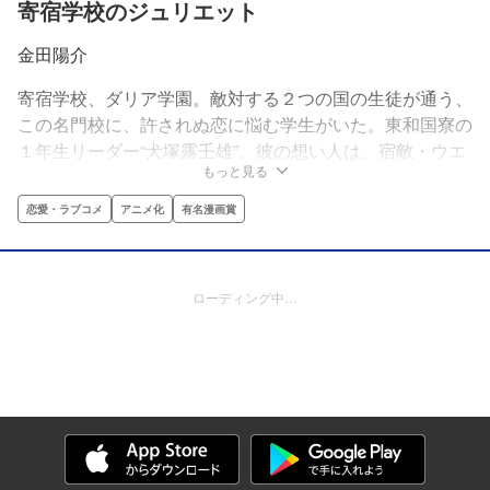
寄宿学校のジュリエット
金田陽介
寄宿学校、ダリア学園。敵対する２つの国の生徒が通う、
この名門校に、許されぬ恋に悩む学生がいた。東和国寮の
１年生リーダー“犬塚露壬雄”。彼の想い人は、宿敵・ウエ
もっと見る
スト公国寮の１年生リーダー“ジュリエット・ペルシア”。
すべては、犬塚の命がけの告白からはじまった!!絶対にバ
恋愛・ラブコメ
アニメ化
有名漫画賞
レちゃいけない恋物語、開幕！
ローディング中…