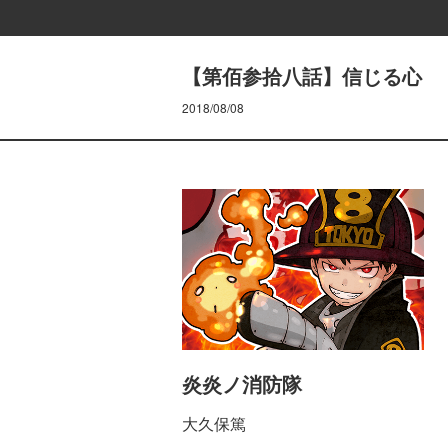
【第佰参拾八話】信じる心
2018/08/08
炎炎ノ消防隊
大久保篤