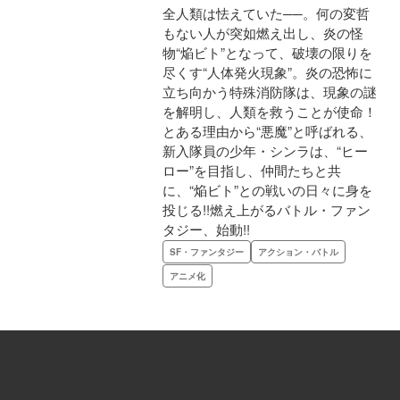
全人類は怯えていた──。何の変哲
もない人が突如燃え出し、炎の怪
物“焔ビト”となって、破壊の限りを
尽くす“人体発火現象”。炎の恐怖に
立ち向かう特殊消防隊は、現象の謎
を解明し、人類を救うことが使命！
とある理由から“悪魔”と呼ばれる、
新入隊員の少年・シンラは、“ヒー
ロー”を目指し、仲間たちと共
に、“焔ビト”との戦いの日々に身を
投じる!!燃え上がるバトル・ファン
タジー、始動!!
SF・ファンタジー
アクション・バトル
アニメ化