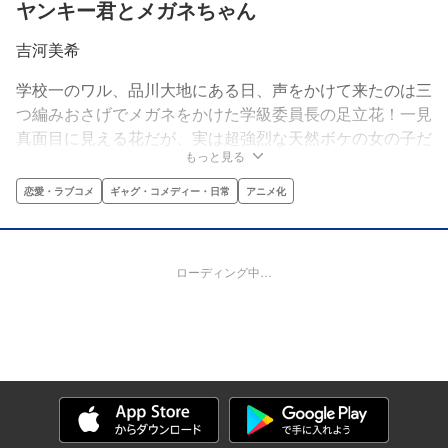
ヤンキー君とメガネちゃん
吉河美希
学校一のワル、品川大地にある日、声をかけて来たのは三
つ編みおさげでメガネをかけた学級委員長の足立花！一見
真面目に見える花だが、実は超強烈な天然ボケの女の子だ
もっと見る
った。そのボケっぷりにワルなはずの品川がすっかりタジ
タジ。しかも、花にはさらにビックリの秘密があった!!
恋愛・ラブコメ
ギャグ・コメディー・日常
アニメ化
ローディング中…