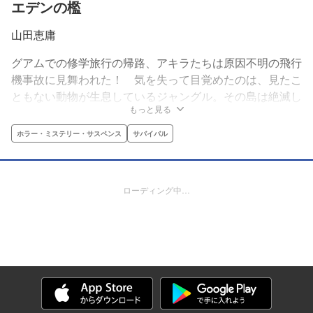
エデンの檻
山田恵庸
グアムでの修学旅行の帰路、アキラたちは原因不明の飛行
機事故に見舞われた！ 気を失って目覚めたのは、見たこ
ともない動物が生息しているジャングル。その島は絶滅し
もっと見る
たはずの動物が闊歩し、しかも島自体が地図に存在しない
島だった。襲いかかる猛獣たち。非日常の緊張からパニッ
ホラー・ミステリー・サスペンス
サバイバル
クを起こすクラスメイト。謎だらけのジャングルで“生き
残り”が始まる！
ローディング中…