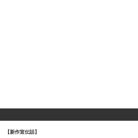
【新作宣伝話】