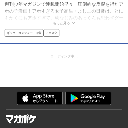
週刊少年マガジンで連載開始早々、圧倒的な反響を得たア
ホの子漫画！アホすぎる女子高生・よしこの日常は、とに
もかくにもアホすぎて、幼なじみのあっくんも思わずグー
もっと見る
で殴るレベル!?読むと結構元気になる!!
ギャグ・コメディー・日常
アニメ化
ローディング中…