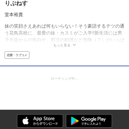
りぶねす
堂本裕貴
妹の笑顔さえあれば何もいらない！そう豪語するテツの通
う花鳥高校に、最愛の妹・カスミがご入学!!新生活には男
子生徒からの告白や、部活の勧誘など危険（？）がいっぱ
もっと見る
い!!カスミを“理想の妹”として可愛がってきたテツは、毎
日が気が気じゃありません！勉強やダイエットのサポー
恋愛・ラブコメ
ト、ブラジャーの新調まで‥‥“理想の兄”として周りを巻
き込んでの大奮闘！見守りたくなる純・愛＜ピュア・ラブ
＞コメディー開幕！
ローディング中…