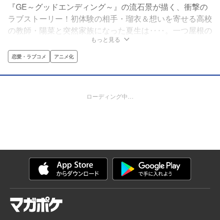
『GE～グッドエンディング～』の流石景が描く、衝撃の
ラブストーリー！初体験の相手・瑠衣＆想いを寄せる高校
の教師・陽菜と突然家族になった夏生は‥‥。一つ屋根の
もっと見る
下、ピュアで過激な三角関係!!
恋愛・ラブコメ
アニメ化
ローディング中…