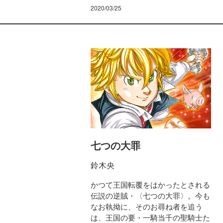
2020/03/25
七つの大罪
鈴木央
かつて王国転覆をはかったとされる
伝説の逆賊・〈七つの大罪〉。今も
なお執拗に、そのお尋ね者を追う
は、王国の要・一騎当千の聖騎士た