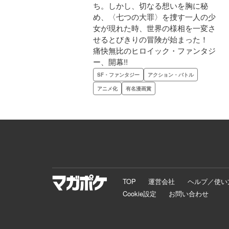
ち。しかし、切なる想いを胸に秘
め、〈七つの大罪〉を捜す一人の少
女が現れた時、世界の様相を一変さ
せるとびきりの冒険が始まった！
痛快無比のヒロイック・ファンタジ
ー、開幕!!
SF・ファンタジー
アクション・バトル
アニメ化
有名漫画賞
TOP
運営会社
ヘルプ／使い
Cookie設定
お問い合わせ