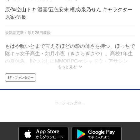
原作/空山トキ 漫画/五色安未 構成/泉乃せん キャラクター
原案/伍長
最新話更新：毎月26日前後
もはや呪いとまで言えるほどの影の薄さを持つ、ぼっちで
陰キャ女子高生・如月小夜（きさらぎさや）。高校1年生
の夏休み、暇つぶしにMMORPG≪シャドウ・アサシン
もっと見る
ズ・ワールド≫をプレイした小夜は、魔獣や妖怪が跋扈
（ばっこ）する≪シャドアサ≫の世界でも持ち前の影の薄
SF・ファンタジー
さを発揮し、≪忍者≫クラスの一流プレイヤー『クロ』と
して、その存在感を放ち始めた。そんなクロのもとに弟子
入りを志願する陽キャ忍者・ヒカリが現れて――!?
ローディング中…